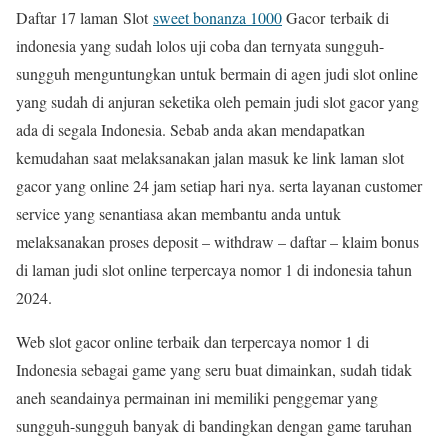
Daftar 17 laman Slot
sweet bonanza 1000
Gacor terbaik di
indonesia yang sudah lolos uji coba dan ternyata sungguh-
sungguh menguntungkan untuk bermain di agen judi slot online
yang sudah di anjuran seketika oleh pemain judi slot gacor yang
ada di segala Indonesia. Sebab anda akan mendapatkan
kemudahan saat melaksanakan jalan masuk ke link laman slot
gacor yang online 24 jam setiap hari nya. serta layanan customer
service yang senantiasa akan membantu anda untuk
melaksanakan proses deposit – withdraw – daftar – klaim bonus
di laman judi slot online terpercaya nomor 1 di indonesia tahun
2024.
Web slot gacor online terbaik dan terpercaya nomor 1 di
Indonesia sebagai game yang seru buat dimainkan, sudah tidak
aneh seandainya permainan ini memiliki penggemar yang
sungguh-sungguh banyak di bandingkan dengan game taruhan