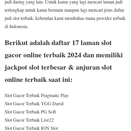
judi daring yang lain. Untuk kamu yang lagi mencari laman judi
terlengkap untuk kamu bermain maupun lagi mencari jenis daftar
judi slot terbaik, kebetulan kami membahas mana provider terbaik
di Indonesia.
Berikut adalah daftar 17 laman slot
gacor online terbaik 2024 dan memiliki
jackpot slot terbesar & anjuran slot
online terbaik saat ini:
Slot Gacor Terbaik Pragmatic Play
Slot Gacor Terbaik YGG Darsil
Slot Gacor Terbaik PG Soft
Slot Gacor Terbaik Live22
Slot Gacor Terbaik ION Slot