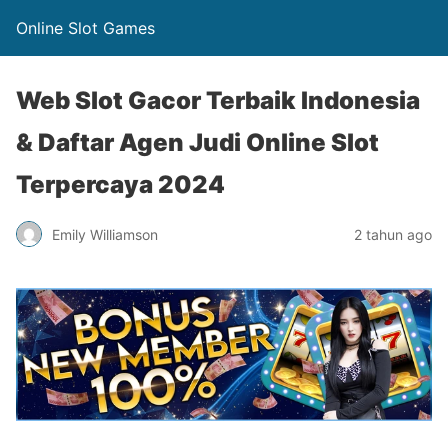
Online Slot Games
Web Slot Gacor Terbaik Indonesia
& Daftar Agen Judi Online Slot
Terpercaya 2024
Emily Williamson
2 tahun ago