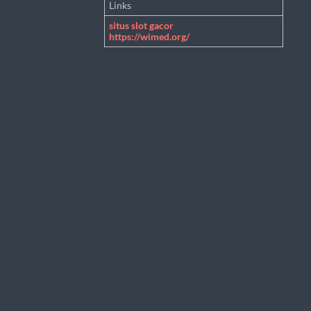
Links
situs slot gacor
https://wimed.org/