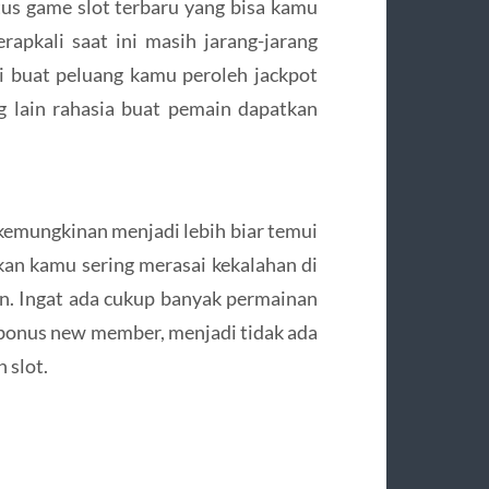
tus game slot terbaru yang bisa kamu
rapkali saat ini masih jarang-jarang
i buat peluang kamu peroleh jackpot
ang lain rahasia buat pemain dapatkan
kemungkinan menjadi lebih biar temui
alkan kamu sering merasai kekalahan di
an. Ingat ada cukup banyak permainan
 bonus new member, menjadi tidak ada
 slot.