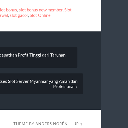
lot bonus
,
slot bonus new member
,
Slot
awal
,
slot gacor
,
Slot Online
apatkan Profit Tinggi dari Taruhan
kses Slot Server Myanmar yang Aman dan
Profesional »
THEME BY
ANDERS NORÉN
—
UP ↑