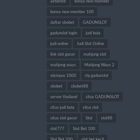
airbet88
bonus new member
bonus new member 100
daftar sbobet
GADUNSLOT
gadunslot login
judi bola
judi online
Judi Slot Online
link slot gacor
mahjong slot
mahjong ways
Mahjong Ways 2
olympus 1000
rtp gadunslot
sbobet
sbobet88
server thailand
situs GADUNSLOT
situs judi bola
situs slot
situs slot gacor
Slot
slot88
slot777
Slot Bet 100
Slot Bet 200
slot bet kecil