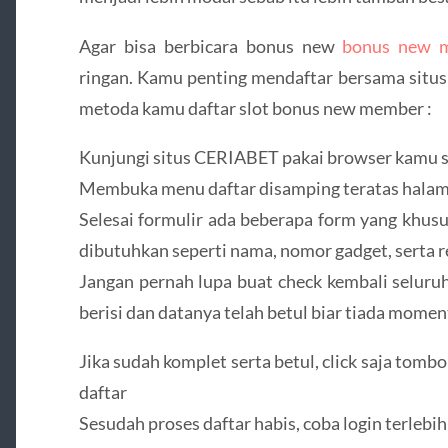
Agar bisa berbicara bonus new
bonus new 
ringan. Kamu penting mendaftar bersama situs 
metoda kamu daftar slot bonus new member :
Kunjungi situs CERIABET pakai browser kamu s
Membuka menu daftar disamping teratas halaman
Selesai formulir ada beberapa form yang khusu
dibutuhkan seperti nama, nomor gadget, serta 
Jangan pernah lupa buat check kembali seluruh
berisi dan datanya telah betul biar tiada momen
Jika sudah komplet serta betul, click saja tom
daftar
Sesudah proses daftar habis, coba login terle