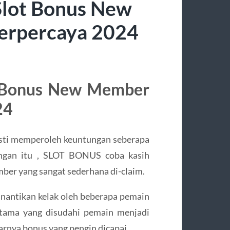
Slot Bonus New
erpercaya 2024
ot Bonus New Member
24
asti memperoleh keuntungan seberapa
ngan itu , SLOT BONUS coba kasih
er yang sangat sederhana di-claim.
nantikan kelak oleh beberapa pemain
-tama yang disudahi pemain menjadi
arnya bonus yang pengin dicapai.