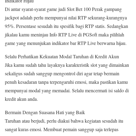
Indikator Hijau
Di antar syarat-syarat game judi Slot Bet 100 Perak gampang
jackpot adalah perlu mempunyai nilai RTP sekurang-kurangnya
95%. Persentase sesudah itu spesifik bagi RTP statis. Sedangkan
jikalau kamu meninjau Info RTP Live di PGSoft maka pilihlah
game yang menunjukan indikator bar RTP Live berwarna hijau.
Selalu Perhatikan Kekuatan Modal Taruhan di Kredit Akun
Jika kamu sudah tahu layaknya karakteristik slot yang dimainkan
sekaligus sudah sanggup mengontrol diri agar tetap bermain
penuh kesadaran tanpa terpengaruhi emosi, maka pastikan kamu
mempunyai modal yang memadai. Selalu mencermati isi saldo di
kredit akun anda.
Bermain Dengan Suasana Hati yang Baik
Taruhan atau berjudi, perlu diakui bahwa kegiatan sesudah itu
sangat kuras emosi. Membuat pemain sanggup saja terlepas