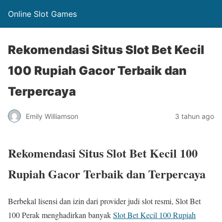
Online Slot Games
Rekomendasi Situs Slot Bet Kecil
100 Rupiah Gacor Terbaik dan
Terpercaya
Emily Williamson
3 tahun ago
Rekomendasi Situs Slot Bet Kecil 100
Rupiah Gacor Terbaik dan Terpercaya
Berbekal lisensi dan izin dari provider judi slot resmi, Slot Bet
100 Perak menghadirkan banyak
Slot Bet Kecil 100 Rupiah