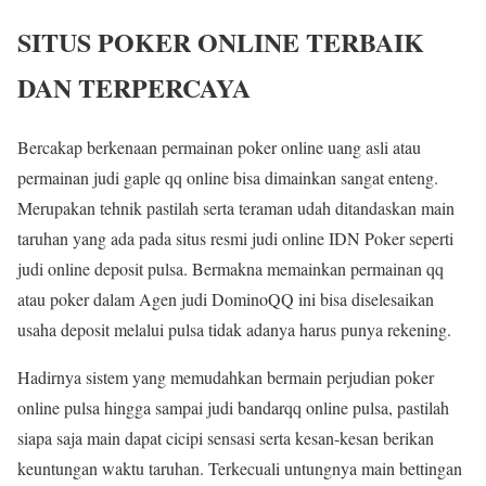
SITUS POKER ONLINE TERBAIK
DAN TERPERCAYA
Bercakap berkenaan permainan poker online uang asli atau
permainan judi gaple qq online bisa dimainkan sangat enteng.
Merupakan tehnik pastilah serta teraman udah ditandaskan main
taruhan yang ada pada situs resmi judi online IDN Poker seperti
judi online deposit pulsa. Bermakna memainkan permainan qq
atau poker dalam Agen judi DominoQQ ini bisa diselesaikan
usaha deposit melalui pulsa tidak adanya harus punya rekening.
Hadirnya sistem yang memudahkan bermain perjudian poker
online pulsa hingga sampai judi bandarqq online pulsa, pastilah
siapa saja main dapat cicipi sensasi serta kesan-kesan berikan
keuntungan waktu taruhan. Terkecuali untungnya main bettingan