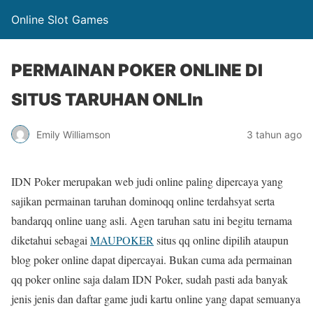
Online Slot Games
PERMAINAN POKER ONLINE DI
SITUS TARUHAN ONLIn
Emily Williamson
3 tahun ago
IDN Poker merupakan web judi online paling dipercaya yang
sajikan permainan taruhan dominoqq online terdahsyat serta
bandarqq online uang asli. Agen taruhan satu ini begitu ternama
diketahui sebagai
MAUPOKER
situs qq online dipilih ataupun
blog poker online dapat dipercayai. Bukan cuma ada permainan
qq poker online saja dalam IDN Poker, sudah pasti ada banyak
jenis jenis dan daftar game judi kartu online yang dapat semuanya