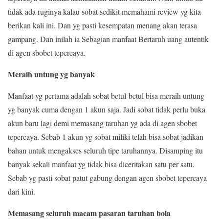
tidak ada ruginya kalau sobat sedikit memahami review yg kita
berikan kali ini. Dan yg pasti kesempatan menang akan terasa
gampang. Dan inilah ia Sebagian manfaat Bertaruh uang autentik
di agen sbobet tepercaya.
Meraih untung yg banyak
Manfaat yg pertama adalah sobat betul-betul bisa meraih untung
yg banyak cuma dengan 1 akun saja. Jadi sobat tidak perlu buka
akun baru lagi demi memasang taruhan yg ada di agen sbobet
tepercaya. Sebab 1 akun yg sobat miliki telah bisa sobat jadikan
bahan untuk mengakses seluruh tipe taruhannya. Disamping itu
banyak sekali manfaat yg tidak bisa diceritakan satu per satu.
Sebab yg pasti sobat patut gabung dengan agen sbobet tepercaya
dari kini.
Memasang seluruh macam pasaran taruhan bola