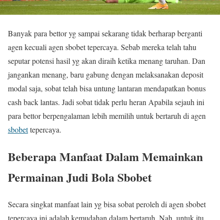
Banyak para bettor yg sampai sekarang tidak berharap berganti
agen kecuali agen sbobet tepercaya. Sebab mereka telah tahu
seputar potensi hasil yg akan diraih ketika menang taruhan. Dan
jangankan menang, baru gabung dengan melaksanakan deposit
modal saja, sobat telah bisa untung lantaran mendapatkan bonus
cash back lantas. Jadi sobat tidak perlu heran Apabila sejauh ini
para bettor berpengalaman lebih memilih untuk bertaruh di agen
sbobet
tepercaya.
Beberapa Manfaat Dalam Memainkan
Permainan Judi Bola Sbobet
Secara singkat manfaat lain yg bisa sobat peroleh di agen sbobet
tepercaya ini adalah kemudahan dalam bertaruh. Nah, untuk itu