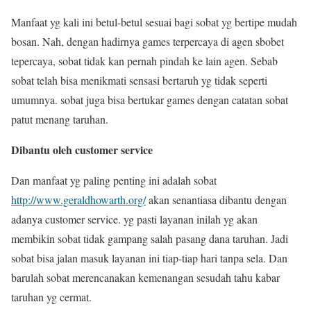
Manfaat yg kali ini betul-betul sesuai bagi sobat yg bertipe mudah
bosan. Nah, dengan hadirnya games terpercaya di agen sbobet
tepercaya, sobat tidak kan pernah pindah ke lain agen. Sebab
sobat telah bisa menikmati sensasi bertaruh yg tidak seperti
umumnya. sobat juga bisa bertukar games dengan catatan sobat
patut menang taruhan.
Dibantu oleh customer service
Dan manfaat yg paling penting ini adalah sobat
http://www.geraldhowarth.org/
akan senantiasa dibantu dengan
adanya customer service. yg pasti layanan inilah yg akan
membikin sobat tidak gampang salah pasang dana taruhan. Jadi
sobat bisa jalan masuk layanan ini tiap-tiap hari tanpa sela. Dan
barulah sobat merencanakan kemenangan sesudah tahu kabar
taruhan yg cermat.