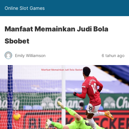
Online Slot Games
Manfaat Memainkan Judi Bola
Sbobet
Emily Williamson
6 tahun ago