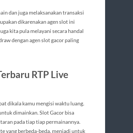
ain dan juga melaksanakan transaksi
rupakan dikarenakan agen slot ini
uga kita pula melayani secara handal
draw dengan agen slot gacor paling
Terbaru RTP Live
at dikala kamu mengisi waktu luang.
ntuk dimainkan. Slot Gacor bisa
aran pada tiap tiap permainannya.
ate yang berbeda-beda, menjadi untuk