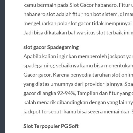
kamu bermain pada Slot Gacor habanero. Fitur 
habanero slot adalah fitur non bot sistem, di ma
mengeluarkan pola slot gacor tidak mempunyai 
Jadi bisa dikatakan bahwa situs slot terbaik in
slot gacor Spadegaming
Apabila kalian inginkan memperoleh jackpot yan
spadegaming, sebaiknya kamu bisa menentukan 
Gacor gacor. Karena penyedia taruhan slot onl
yang diatas umumnya dari provider lainnya. Sp
gacor di angka 92-94%, Tampilan dan fitur yang 
kalah menarik dibandingkan dengan yang lainny
jackpot tersebut, kamu bisa segera memainkan 
Slot Terpopuler PG Soft