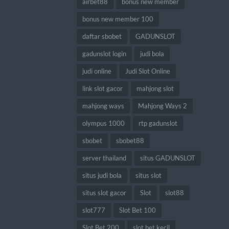
airbet88
bonus new member
bonus new member 100
daftar sbobet
GADUNSLOT
gadunslot login
judi bola
judi online
Judi Slot Online
link slot gacor
mahjong slot
mahjong ways
Mahjong Ways 2
olympus 1000
rtp gadunslot
sbobet
sbobet88
server thailand
situs GADUNSLOT
situs judi bola
situs slot
situs slot gacor
Slot
slot88
slot777
Slot Bet 100
Slot Bet 200
slot bet kecil