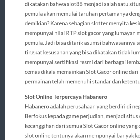
dikatakan bahwa slot88 menjadi salah satu situs 
pemula akan memulai taruhan pertamanya den
demikian? Karena sebagian slotter menyita kes
mempunyai nilai RTP slot gacor yang lumayan
pemula. Jadi bisa ditarik asumsi bahwasannya s
tingkat kesusahan yang bisa dikatakan tidak lum
mempunyai sertifikasi resmi dari berbagai lemba
cemas dikala memainkan Slot Gacor online dari 
permainan telah memenuhi standar dan ketentu
Slot Online Terpercaya Habanero
Habanero adalah perusahaan yang berdiri di neg
Berfokus kepada game perjudian, menjadi situs
kecanggihan dari semua Slot Gacor online yang
slot online tentunya akan mempunyai banyak k