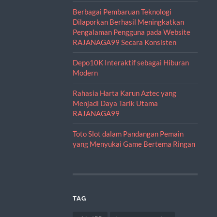
Berbagai Pembaruan Teknologi
Dilaporkan Berhasil Meningkatkan
Pengalaman Pengguna pada Website
RAJANAGA99 Secara Konsisten
Depo10K Interaktif sebagai Hiburan
Modern
Rahasia Harta Karun Aztec yang
Menjadi Daya Tarik Utama
RAJANAGA99
Toto Slot dalam Pandangan Pemain
yang Menyukai Game Bertema Ringan
TAG