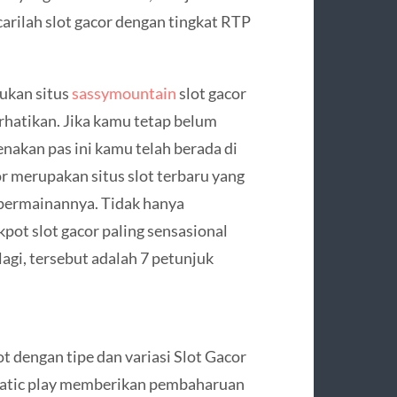
carilah slot gacor dengan tingkat RTP
tukan situs
sassymountain
slot gacor
rhatikan. Jika kamu tetap belum
enakan pas ini kamu telah berada di
or merupakan situs slot terbaru yang
permainannya. Tidak hanya
pot slot gacor paling sensasional
agi, tersebut adalah 7 petunjuk
ot dengan tipe dan variasi Slot Gacor
matic play memberikan pembaharuan