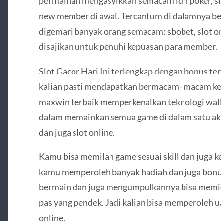
permainan mengasyikkan semacam idn poker, slot
new member di awal. Tercantum di dalamnya b
digemari banyak orang semacam: sbobet, slot on
disajikan untuk penuhi kepuasan para member.
Slot Gacor Hari Ini terlengkap dengan bonus ter
kalian pasti mendapatkan bermacam- macam ke
maxwin terbaik memperkenalkan teknologi wal
dalam memainkan semua game di dalam satu ak
dan juga slot online.
Kamu bisa memilah game sesuai skill dan juga 
kamu memperoleh banyak hadiah dan juga bonu
bermain dan juga mengumpulkannya bisa memic
pas yang pendek. Jadi kalian bisa memperoleh 
online.