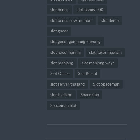
slot bonus
slot bonus 100
slot bonus new member
slot demo
slot gacor
slot gacor gampang menang
slot gacor hari ini
slot gacor maxwin
slot mahjong
slot mahjong ways
Slot Online
Slot Resmi
slot server thailand
Slot Spaceman
slot thailand
Spaceman
Spaceman Slot