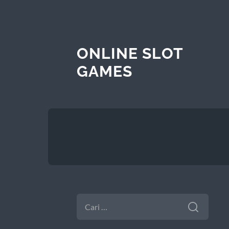
ONLINE SLOT
GAMES
CARI
UNTUK: