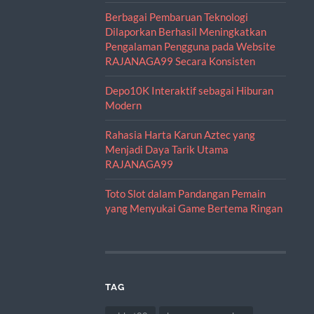
Berbagai Pembaruan Teknologi
Dilaporkan Berhasil Meningkatkan
Pengalaman Pengguna pada Website
RAJANAGA99 Secara Konsisten
Depo10K Interaktif sebagai Hiburan
Modern
Rahasia Harta Karun Aztec yang
Menjadi Daya Tarik Utama
RAJANAGA99
Toto Slot dalam Pandangan Pemain
yang Menyukai Game Bertema Ringan
TAG