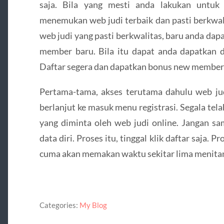
saja. Bila yang mesti anda lakukan untu
menemukan web judi terbaik dan pasti berkwal
web judi yang pasti berkwalitas, baru anda dap
member baru. Bila itu dapat anda dapatkan d
Daftar segera dan dapatkan bonus new member 
Pertama-tama, akses terutama dahulu web judi
berlanjut ke masuk menu registrasi. Segala tela
yang diminta oleh web judi online. Jangan sa
data diri. Proses itu, tinggal klik daftar saja.
cuma akan memakan waktu sekitar lima menitan
Categories:
My Blog