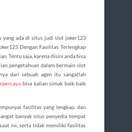
 yang ada di situs judi slot joker123
oker123 Dengan Fasilitas Terlengkap
ian. Tentu saja, karena disini anda bisa
ian pengetahuan dalam bermain slot
knya dari sebuah agen itu sangatlah
erpercaya
bisa kalian simak baik-baik
empunyai fasilitas yang lengkap, dan
sangat banyak situs penyedia tempat
at ini, serta tidak memiliki fasilitas