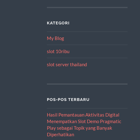
KATEGORI
My Blog
slot 10ribu
slot server thailand
POS-POS TERBARU
Hasil Pemantauan Aktivitas Digital
Menempatkan Slot Demo Pragmatic
Play sebagai Topik yang Banyak
Diperhatikan