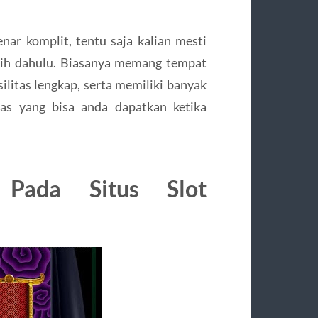
nar komplit, tentu saja kalian mesti
bih dahulu. Biasanya memang tempat
silitas lengkap, serta memiliki banyak
itas yang bisa anda dapatkan ketika
s Pada Situs Slot