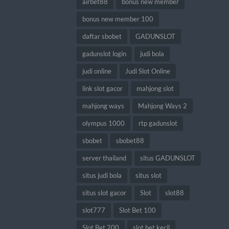
airbet88
bonus new member
bonus new member 100
daftar sbobet
GADUNSLOT
gadunslot login
judi bola
judi online
Judi Slot Online
link slot gacor
mahjong slot
mahjong ways
Mahjong Ways 2
olympus 1000
rtp gadunslot
sbobet
sbobet88
server thailand
situs GADUNSLOT
situs judi bola
situs slot
situs slot gacor
Slot
slot88
slot777
Slot Bet 100
Slot Bet 200
slot bet kecil