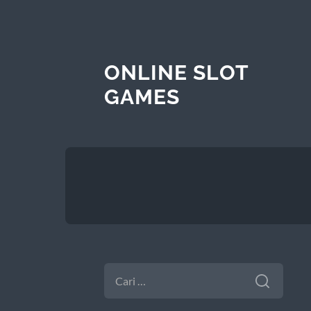
ONLINE SLOT
GAMES
CARI
UNTUK: