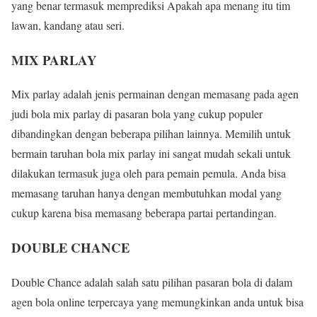
yang benar termasuk memprediksi Apakah apa menang itu tim
lawan, kandang atau seri.
MIX PARLAY
Mix parlay adalah jenis permainan dengan memasang pada agen
judi bola mix parlay di pasaran bola yang cukup populer
dibandingkan dengan beberapa pilihan lainnya. Memilih untuk
bermain taruhan bola mix parlay ini sangat mudah sekali untuk
dilakukan termasuk juga oleh para pemain pemula. Anda bisa
memasang taruhan hanya dengan membutuhkan modal yang
cukup karena bisa memasang beberapa partai pertandingan.
DOUBLE CHANCE
Double Chance adalah salah satu pilihan pasaran bola di dalam
agen bola online terpercaya yang memungkinkan anda untuk bisa