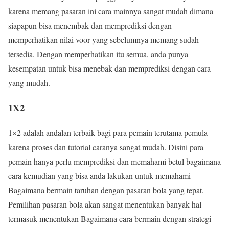
karena memang pasaran ini cara mainnya sangat mudah dimana
siapapun bisa menembak dan memprediksi dengan
memperhatikan nilai voor yang sebelumnya memang sudah
tersedia. Dengan memperhatikan itu semua, anda punya
kesempatan untuk bisa menebak dan memprediksi dengan cara
yang mudah.
1X2
1×2 adalah andalan terbaik bagi para pemain terutama pemula
karena proses dan tutorial caranya sangat mudah. Disini para
pemain hanya perlu memprediksi dan memahami betul bagaimana
cara kemudian yang bisa anda lakukan untuk memahami
Bagaimana bermain taruhan dengan pasaran bola yang tepat.
Pemilihan pasaran bola akan sangat menentukan banyak hal
termasuk menentukan Bagaimana cara bermain dengan strategi