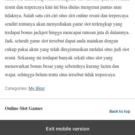
resmi dan terpercaya kini ini bisa diulas mengenai pantas atau
tidaknya. Salah satu ciri-ciri situs slot online resmi dan terpercaya
sendiri tentunya akan menyediakan game slot terlengkap yang
terdapat bonus jackpot hingga mencapai ratusan juta di dalamnya.
Jadi, seluruh game slot tersebut dapat anda mainkan dengan
cukup pakai akun yang telah diregistrasikan melalui situs judi slot
resmi. Sekarang ini terdapat banyak sekali situs slot yang
menawarkan bonus besar yang sebetulnya kurang lazim dan
wajar, sehingga belum tentu situs tersebut tidak terpercaya.
Categories:
My Blog
Online Slot Games
Back to top
Exit mobile version