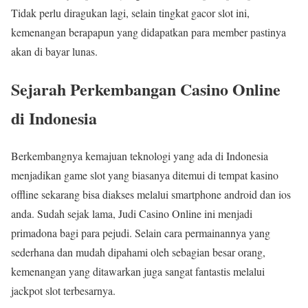
Tidak perlu diragukan lagi, selain tingkat gacor slot ini,
kemenangan berapapun yang didapatkan para member pastinya
akan di bayar lunas.
Sejarah Perkembangan Casino Online
di Indonesia
Berkembangnya kemajuan teknologi yang ada di Indonesia
menjadikan game slot yang biasanya ditemui di tempat kasino
offline sekarang bisa diakses melalui smartphone android dan ios
anda. Sudah sejak lama, Judi Casino Online ini menjadi
primadona bagi para pejudi. Selain cara permainannya yang
sederhana dan mudah dipahami oleh sebagian besar orang,
kemenangan yang ditawarkan juga sangat fantastis melalui
jackpot slot terbesarnya.