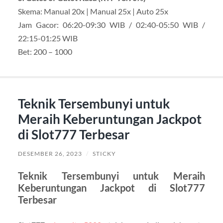
Skema: Manual 20x | Manual 25x | Auto 25x
Jam Gacor: 06:20-09:30 WIB / 02:40-05:50 WIB /
22:15-01:25 WIB
Bet: 200 – 1000
Teknik Tersembunyi untuk
Meraih Keberuntungan Jackpot
di Slot777 Terbesar
DESEMBER 26, 2023
/
STICKY
Teknik Tersembunyi untuk Meraih
Keberuntungan Jackpot di Slot777
Terbesar