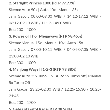
2. Starlight Princes 1000 (RTP 97.77%)
Skema: Auto 90x | Auto 40x | Manual 35x
Jam Gacor: 08:00-09:00 WIB / 14:12-17:12 WIB /
06:12-09:13 WIB / 11:12-14:00 WIB
Bet: 200 – 1000
3. Power of Thor Megaways (RTP 98.45%)
Skema: Manual 15x | Manual 10x | Auto 15x
Jam Gacor: 07:00-10:11 WIB / 04:04-07:05 WIB /
23:03-02:10 WIB
Bet: 300 – 1000
4. Mahjong Ways II 1-2-3 (RTP 99.88%)
Skema: Auto 25x Tubo On | Auto 5x Turbo off | Manual
5x Turbo Off
Jam Gacor: 23:25-02:30 WIB / 12:25-15:30 / 18:25-
21:45
Bet: 200 – 1700
5. Gates of Gatot Kaca (RTP 98.90%)