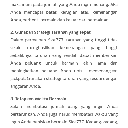
maksimum pada jumlah yang Anda ingin menang. Jika
Anda mencapai batas kerugian atau kemenangan
Anda, berhenti bermain dan keluar dari permainan.
2. Gunakan Strategi Taruhan yang Tepat
Dalam permainan Slot777, taruhan yang tinggi tidak
selalu menghasilkan kemenangan yang tinggi.
Sebaliknya, taruhan yang rendah dapat memberikan
Anda peluang untuk bermain lebih lama dan
meningkatkan peluang Anda untuk memenangkan
jackpot. Gunakan strategi taruhan yang sesuai dengan
anggaran Anda.
3. Tetapkan Waktu Bermain
Selain membatasi jumlah uang yang ingin Anda
pertaruhkan, Anda juga harus membatasi waktu yang
ingin Anda habiskan bermain Slot777. Kadang-kadang,