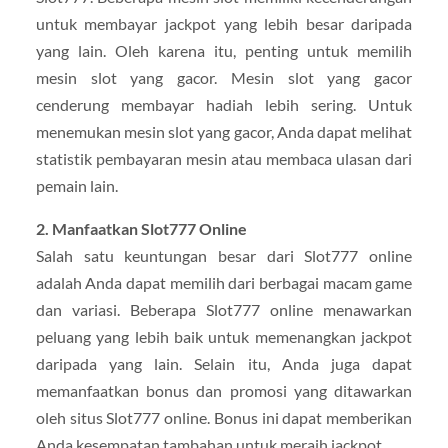
untuk membayar jackpot yang lebih besar daripada
yang lain. Oleh karena itu, penting untuk memilih
mesin slot yang gacor. Mesin slot yang gacor
cenderung membayar hadiah lebih sering. Untuk
menemukan mesin slot yang gacor, Anda dapat melihat
statistik pembayaran mesin atau membaca ulasan dari
pemain lain.
2. Manfaatkan Slot777 Online
Salah satu keuntungan besar dari Slot777 online
adalah Anda dapat memilih dari berbagai macam game
dan variasi. Beberapa Slot777 online menawarkan
peluang yang lebih baik untuk memenangkan jackpot
daripada yang lain. Selain itu, Anda juga dapat
memanfaatkan bonus dan promosi yang ditawarkan
oleh situs Slot777 online. Bonus ini dapat memberikan
Anda kesempatan tambahan untuk meraih jackpot.