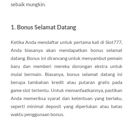
sebaik mungkin.
1.
Bonus Selamat Datang
Ketika Anda mendaftar untuk pertama kali di Slot777,
Anda biasanya akan mendapatkan bonus selamat
datang. Bonus ini dirancang untuk menyambut pemain
baru dan memberi mereka dorongan ekstra untuk
mulai bermain. Biasanya, bonus selamat datang ini
berupa tambahan kredit atau putaran gratis pada
game slot tertentu. Untuk memanfaatkannya, pastikan
Anda memeriksa syarat dan ketentuan yang berlaku,
seperti minimal deposit yang diperlukan atau batas
waktu penggunaan bonus.