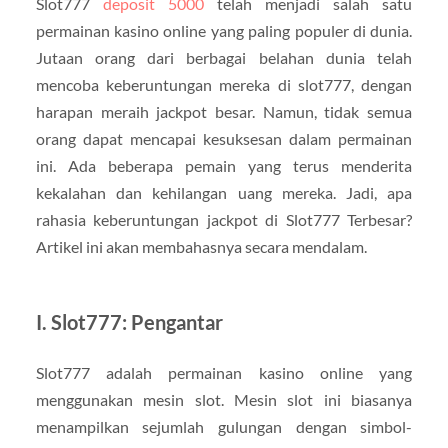
Slot777
deposit 5000
telah menjadi salah satu
permainan kasino online yang paling populer di dunia.
Jutaan orang dari berbagai belahan dunia telah
mencoba keberuntungan mereka di slot777, dengan
harapan meraih jackpot besar. Namun, tidak semua
orang dapat mencapai kesuksesan dalam permainan
ini. Ada beberapa pemain yang terus menderita
kekalahan dan kehilangan uang mereka. Jadi, apa
rahasia keberuntungan jackpot di Slot777 Terbesar?
Artikel ini akan membahasnya secara mendalam.
I. Slot777: Pengantar
Slot777 adalah permainan kasino online yang
menggunakan mesin slot. Mesin slot ini biasanya
menampilkan sejumlah gulungan dengan simbol-