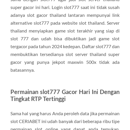
super gacor ini hari. Login slot777 saat ini tidak susah
adanya slot gacor thailand lantaran mempunyai link
alternative slot777 pada website slot thailand. Server
thailand menyiapkan game slot terakhir yang siap di
slot 777 dan udah bisa dibuktikan jadi game slot
tergacor pada tahun 2024 kedepan. Daftar slot777 dan
membuktikan tersedianya slot server thailand super
gacor yang punya jekpot maxwin 500x tidak ada
batasannya.
Permainan slot777 Gacor Hari Ini Dengan
Tingkat RTP Tertinggi
Sama hal yang harus Anda peroleh data jika permainan
slot CERIABET ini udah banyak dari beberapa ribu tipe
permainan slot online yang dapat anda temukan.