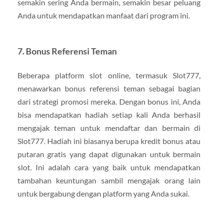
semakin sering Anda bermain, semakin besar peluang
Anda untuk mendapatkan manfaat dari program ini.
7.
Bonus Referensi Teman
Beberapa platform slot online, termasuk Slot777,
menawarkan bonus referensi teman sebagai bagian
dari strategi promosi mereka. Dengan bonus ini, Anda
bisa mendapatkan hadiah setiap kali Anda berhasil
mengajak teman untuk mendaftar dan bermain di
Slot777. Hadiah ini biasanya berupa kredit bonus atau
putaran gratis yang dapat digunakan untuk bermain
slot. Ini adalah cara yang baik untuk mendapatkan
tambahan keuntungan sambil mengajak orang lain
untuk bergabung dengan platform yang Anda sukai.