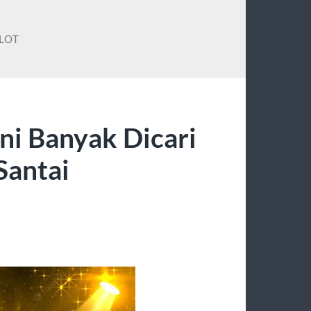
SLOT
ni Banyak Dicari
Santai