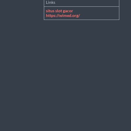
Links
situs slot gacor
https://wimed.org/