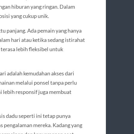
engan hiburan yang ringan. Dalam
osisi yang cukup unik.
ktu panjang. Ada pemain yang hanya
am hari atau ketika sedang istirahat
erasa lebih fleksibel untuk
cari adalah kemudahan akses dari
ainan melalui ponsel tanpa perlu
i lebih responsif juga membuat
s dadu seperti ini tetap punya
as pengalaman mereka. Kadang yang