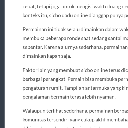
cepat, tetapi juga untuk mengisi waktu luang d
konteks itu, sicbo dadu online dianggap punya p
Permainan ini tidak selalu dimainkan dalam wa
membuka beberapa ronde saat sedang santai mal
sebentar. Karena alurnya sederhana, permainan t
dimainkan kapan saja.
Faktor lain yang membuat sicbo online terus di
berbagai perangkat. Pemain bisa membuka perm
pengaturan rumit. Tampilan antarmuka yang kin
pengalaman bermain terasa lebih nyaman.
Walaupun terlihat sederhana, permainan berbasi
komunitas tersendiri yang cukup aktif membah