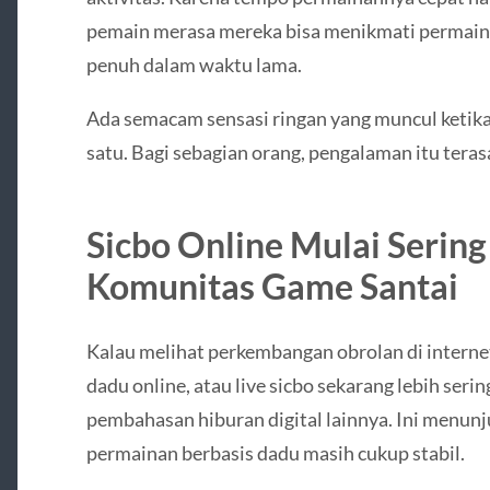
pemain merasa mereka bisa menikmati permain
penuh dalam waktu lama.
Ada semacam sensasi ringan yang muncul ketika 
satu. Bagi sebagian orang, pengalaman itu tera
Sicbo Online Mulai Sering
Komunitas Game Santai
Kalau melihat perkembangan obrolan di internet,
dadu online, atau live sicbo sekarang lebih se
pembahasan hiburan digital lainnya. Ini menun
permainan berbasis dadu masih cukup stabil.