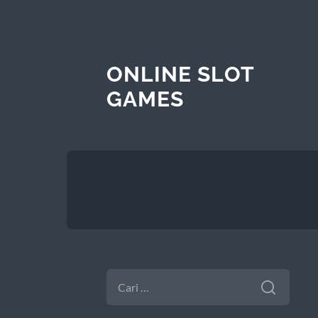
ONLINE SLOT
GAMES
CARI
UNTUK: