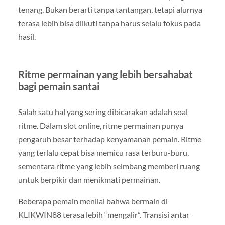
tenang. Bukan berarti tanpa tantangan, tetapi alurnya
terasa lebih bisa diikuti tanpa harus selalu fokus pada
hasil.
Ritme permainan yang lebih bersahabat
bagi pemain santai
Salah satu hal yang sering dibicarakan adalah soal
ritme. Dalam slot online, ritme permainan punya
pengaruh besar terhadap kenyamanan pemain. Ritme
yang terlalu cepat bisa memicu rasa terburu-buru,
sementara ritme yang lebih seimbang memberi ruang
untuk berpikir dan menikmati permainan.
Beberapa pemain menilai bahwa bermain di
KLIKWIN88 terasa lebih “mengalir”. Transisi antar