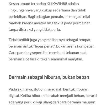
Kesan umum terhadap KLIKWIN88 adalah
lingkungannya yang cukup sederhana dan tidak
berlebihan. Bagi sebagian pemain, ini menjadi nilai
tambah karena mereka bisa fokus pada permainan
tanpa distraksi yang tidak perlu.
Tidak sedikit juga yang melihatnya sebagai tempat
bermain untuk “lepas penat”, bukan arena kompetisi.
Cara pandang seperti ini membuat tekanan saat
bermain slot bisa ditekan seminimal mungkin.
Bermain sebagai hiburan, bukan beban
Pada akhirnya, slot online adalah bentuk hiburan
digital. Ketika hiburan berubah menjadi beban, berarti
ada yang perlu dikaji ulang dari cara bermain maupun