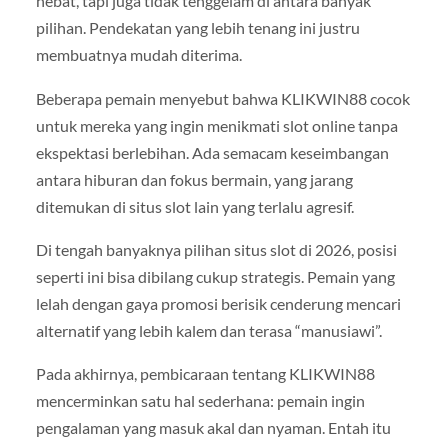
hebat, tapi juga tidak tenggelam di antara banyak
pilihan. Pendekatan yang lebih tenang ini justru
membuatnya mudah diterima.
Beberapa pemain menyebut bahwa KLIKWIN88 cocok
untuk mereka yang ingin menikmati slot online tanpa
ekspektasi berlebihan. Ada semacam keseimbangan
antara hiburan dan fokus bermain, yang jarang
ditemukan di situs slot lain yang terlalu agresif.
Di tengah banyaknya pilihan situs slot di 2026, posisi
seperti ini bisa dibilang cukup strategis. Pemain yang
lelah dengan gaya promosi berisik cenderung mencari
alternatif yang lebih kalem dan terasa “manusiawi”.
Pada akhirnya, pembicaraan tentang KLIKWIN88
mencerminkan satu hal sederhana: pemain ingin
pengalaman yang masuk akal dan nyaman. Entah itu