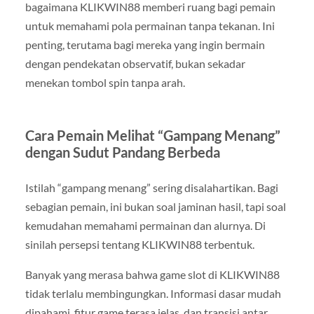
bagaimana KLIKWIN88 memberi ruang bagi pemain
untuk memahami pola permainan tanpa tekanan. Ini
penting, terutama bagi mereka yang ingin bermain
dengan pendekatan observatif, bukan sekadar
menekan tombol spin tanpa arah.
Cara Pemain Melihat “Gampang Menang”
dengan Sudut Pandang Berbeda
Istilah “gampang menang” sering disalahartikan. Bagi
sebagian pemain, ini bukan soal jaminan hasil, tapi soal
kemudahan memahami permainan dan alurnya. Di
sinilah persepsi tentang KLIKWIN88 terbentuk.
Banyak yang merasa bahwa game slot di KLIKWIN88
tidak terlalu membingungkan. Informasi dasar mudah
dipahami, fitur game terasa jelas, dan transisi antar