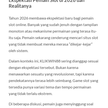
Realitanya
Tahun 2026 membawa ekspektasi baru bagi pemain
slot online. Banyak yang sudah jenuh dengan tampilan
monoton atau mekanisme permainan yang terasa itu-
itu saja. Pemain sekarang cenderung mencari situs slot
yang tidak membuat mereka merasa “dikejar-kejar”
oleh sistem.
Dalam konteks ini, KLIKWIN88 sering dianggap sesuai
dengan ekspektasi tersebut. Bukan karena
menawarkan sesuatu yang revolusioner, tapi karena
pendekatannya terasa lebih seimbang. Game slot yang
tersedia punya variasi tema dan tempo permainan
yang tidak terlalu ekstrem.
Di beberapa diskusi, pemain juga menyinggung soal