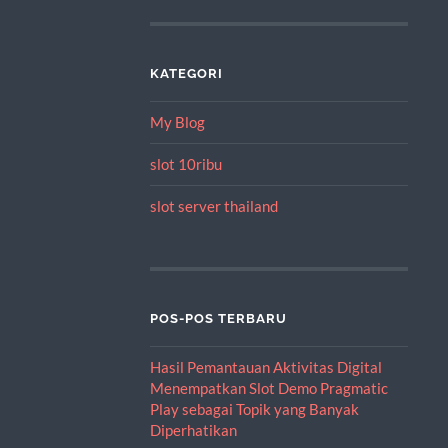
KATEGORI
My Blog
slot 10ribu
slot server thailand
POS-POS TERBARU
Hasil Pemantauan Aktivitas Digital
Menempatkan Slot Demo Pragmatic
Play sebagai Topik yang Banyak
Diperhatikan