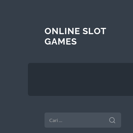
ONLINE SLOT
GAMES
CARI
UNTUK: