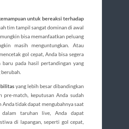
kemampuan untuk bereaksi terhadap
buah tim tampil sangat dominan di awal
a mungkin bisa memanfaatkan peluang
ngkin masih menguntungkan. Atau
 mencetak gol cepat, Anda bisa segera
baru pada hasil pertandingan yang
 berubah.
bilitas
yang lebih besar dibandingkan
an pre-match, keputusan Anda sudah
an Anda tidak dapat mengubahnya saat
 dalam taruhan live, Anda dapat
iwa di lapangan, seperti gol cepat,