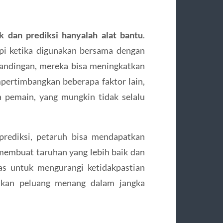
ik dan prediksi hanyalah alat bantu
.
api ketika digunakan bersama dengan
tandingan, mereka bisa meningkatkan
pertimbangkan beberapa faktor lain,
ra pemain, yang mungkin tidak selalu
prediksi, petaruh bisa mendapatkan
embuat taruhan yang lebih baik dan
das untuk mengurangi ketidakpastian
lkan peluang menang dalam jangka