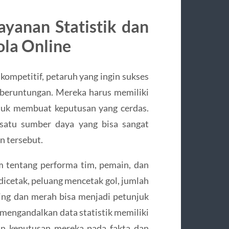
yanan Statistik dan
ola Online
kompetitif, petaruh yang ingin sukses
eberuntungan. Mereka harus memiliki
ntuk membuat keputusan yang cerdas.
satu sumber daya yang bisa sangat
 tersebut.
tentang performa tim, pemain, dan
 dicetak, peluang mencetak gol, jumlah
ing dan merah bisa menjadi petunjuk
mengandalkan data statistik memiliki
n keputusan mereka pada fakta dan