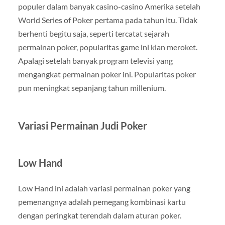
populer dalam banyak casino-casino Amerika setelah
World Series of Poker pertama pada tahun itu. Tidak
berhenti begitu saja, seperti tercatat sejarah
permainan poker, popularitas game ini kian meroket.
Apalagi setelah banyak program televisi yang
mengangkat permainan poker ini. Popularitas poker
pun meningkat sepanjang tahun millenium.
Variasi Permainan Judi Poker
Low Hand
Low Hand ini adalah variasi permainan poker yang
pemenangnya adalah pemegang kombinasi kartu
dengan peringkat terendah dalam aturan poker.