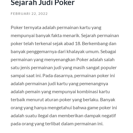
Sejarah Judi Poker
FEBRUARI 22, 2022
Poker ternyata adalah permainan kartu yang
mempunyai banyak fakta menarik. Sejarah permainan
poker telah terkenal sejak abad 18. Berkembang dan
banyak penggemarnya dari khalayak umum. Sebagai
permainan yang menyenangkan Poker adalah salah
satu jenis permainan judi yang masih sangat populer
sampai saat ini. Pada dasarnya, permainan poker ini
adalah permainan judi kartu yang pemenangnya
adalah pemain yang mempunyai kombinasi kartu
terbaik menurut aturan poker yang berlaku. Banyak
orang yang hanya mengetahui bahwa game poker ini
adalah suatu ilegal dan memberikan dampak negatif
pada orang yang terlibat dalam permainan ini.