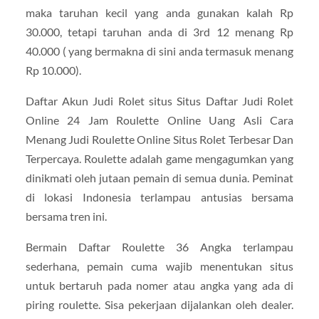
maka taruhan kecil yang anda gunakan kalah Rp
30.000, tetapi taruhan anda di 3rd 12 menang Rp
40.000 ( yang bermakna di sini anda termasuk menang
Rp 10.000).
Daftar Akun Judi Rolet situs Situs Daftar Judi Rolet
Online 24 Jam Roulette Online Uang Asli Cara
Menang Judi Roulette Online Situs Rolet Terbesar Dan
Terpercaya. Roulette adalah game mengagumkan yang
dinikmati oleh jutaan pemain di semua dunia. Peminat
di lokasi Indonesia terlampau antusias bersama
bersama tren ini.
Bermain Daftar Roulette 36 Angka terlampau
sederhana, pemain cuma wajib menentukan situs
untuk bertaruh pada nomer atau angka yang ada di
piring roulette. Sisa pekerjaan dijalankan oleh dealer.