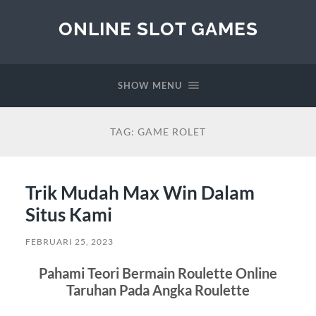
ONLINE SLOT GAMES
SHOW MENU
TAG:
GAME ROLET
Trik Mudah Max Win Dalam
Situs Kami
FEBRUARI 25, 2023
Pahami Teori Bermain Roulette Online
Taruhan Pada Angka Roulette