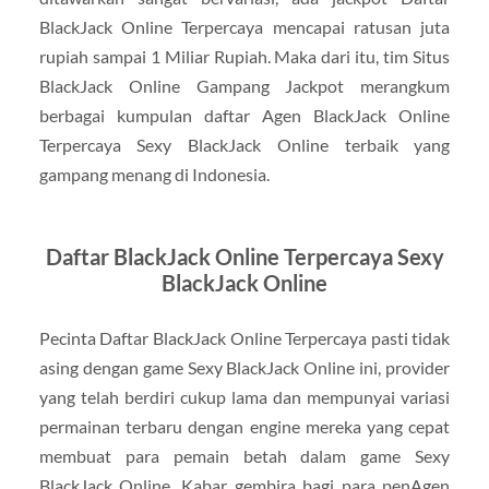
BlackJack Online Terpercaya mencapai ratusan juta
rupiah sampai 1 Miliar Rupiah. Maka dari itu, tim Situs
BlackJack Online Gampang Jackpot merangkum
berbagai kumpulan daftar Agen BlackJack Online
Terpercaya Sexy BlackJack Online terbaik yang
gampang menang di Indonesia.
Daftar BlackJack Online Terpercaya Sexy
BlackJack Online
Pecinta Daftar BlackJack Online Terpercaya pasti tidak
asing dengan game Sexy BlackJack Online ini, provider
yang telah berdiri cukup lama dan mempunyai variasi
permainan terbaru dengan engine mereka yang cepat
membuat para pemain betah dalam game Sexy
BlackJack Online. Kabar gembira bagi para penAgen