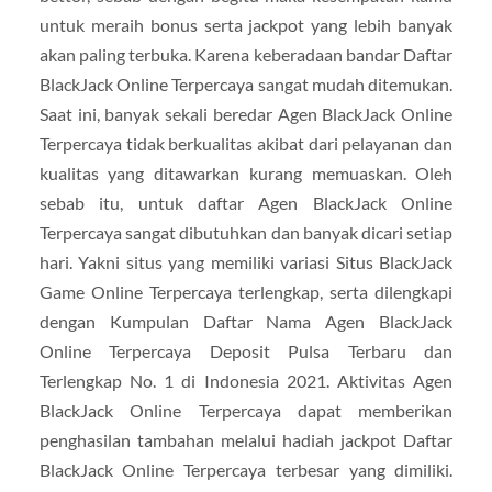
untuk meraih bonus serta jackpot yang lebih banyak
akan paling terbuka. Karena keberadaan bandar Daftar
BlackJack Online Terpercaya sangat mudah ditemukan.
Saat ini, banyak sekali beredar Agen BlackJack Online
Terpercaya tidak berkualitas akibat dari pelayanan dan
kualitas yang ditawarkan kurang memuaskan. Oleh
sebab itu, untuk daftar Agen BlackJack Online
Terpercaya sangat dibutuhkan dan banyak dicari setiap
hari. Yakni situs yang memiliki variasi Situs BlackJack
Game Online Terpercaya terlengkap, serta dilengkapi
dengan Kumpulan Daftar Nama Agen BlackJack
Online Terpercaya Deposit Pulsa Terbaru dan
Terlengkap No. 1 di Indonesia 2021. Aktivitas Agen
BlackJack Online Terpercaya dapat memberikan
penghasilan tambahan melalui hadiah jackpot Daftar
BlackJack Online Terpercaya terbesar yang dimiliki.