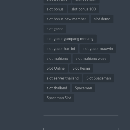
slot bonus
slot bonus 100
slot bonus new member
slot demo
slot gacor
slot gacor gampang menang
slot gacor hari ini
slot gacor maxwin
slot mahjong
slot mahjong ways
Slot Online
Slot Resmi
slot server thailand
Slot Spaceman
slot thailand
Spaceman
Spaceman Slot