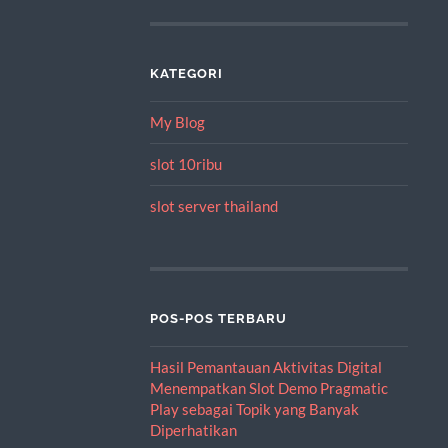
KATEGORI
My Blog
slot 10ribu
slot server thailand
POS-POS TERBARU
Hasil Pemantauan Aktivitas Digital
Menempatkan Slot Demo Pragmatic
Play sebagai Topik yang Banyak
Diperhatikan