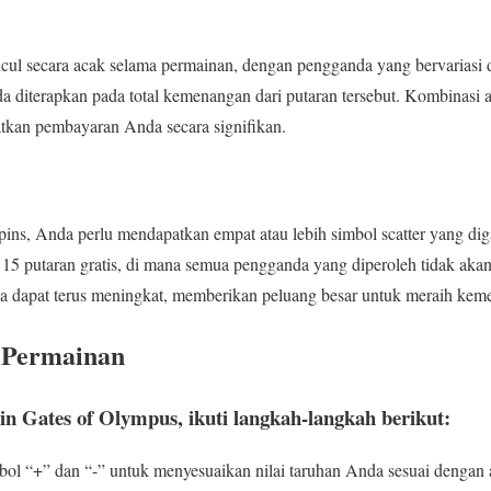
cul secara acak selama permainan, dengan pengganda yang bervariasi 
a diterapkan pada total kemenangan dari putaran tersebut. Kombinasi a
atkan pembayaran Anda secara signifikan.
ns, Anda perlu mendapatkan empat atau lebih simbol scatter yang di
5 putaran gratis, di mana semua pengganda yang diperoleh tidak akan d
da dapat terus meningkat, memberikan peluang besar untuk meraih kem
 Permainan
 Gates of Olympus, ikuti langkah-langkah berikut:
l “+” dan “-” untuk menyesuaikan nilai taruhan Anda sesuai dengan a