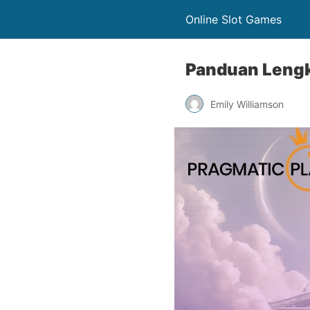
Online Slot Games
Panduan Lengk
Emily Williamson