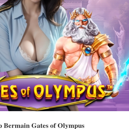
 Bermain Gates of Olympus