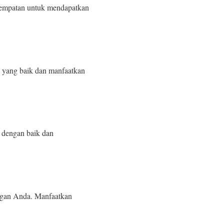
sempatan untuk mendapatkan
i yang baik dan manfaatkan
l dengan baik dan
ngan Anda. Manfaatkan