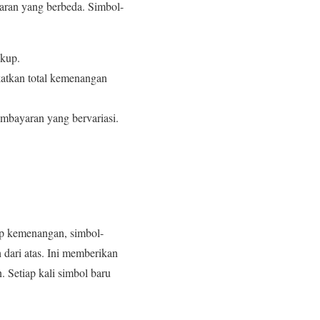
aran yang berbeda. Simbol-
ukup.
katkan total kemenangan
embayaran yang bervariasi.
iap kemenangan, simbol-
dari atas. Ini memberikan
Setiap kali simbol baru