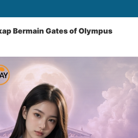
ap Bermain Gates of Olympus