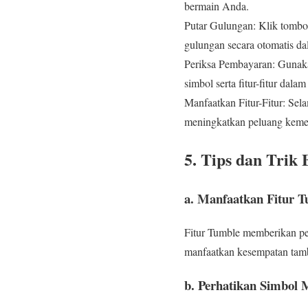
bermain Anda.
Putar Gulungan: Klik tombo
gulungan secara otomatis da
Periksa Pembayaran: Gunakan
simbol serta fitur-fitur dala
Manfaatkan Fitur-Fitur: Sela
meningkatkan peluang kem
5. Tips dan Trik
a. Manfaatkan Fitur 
Fitur Tumble memberikan pe
manfaatkan kesempatan tamba
b. Perhatikan Simbol M