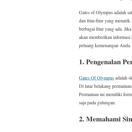
Gates of Olympus adalah sal
dan fitur-fitur yang menar
berbagai fitur yang ada. Ji
akan memberikan informasi 
peluang kemenangan Anda.
1. Pengenalan P
Gates Of Olympus
adalah sl
Di latar belakang permain
Permainan ini memiliki for
saja pada gulungan.
2. Memahami Si