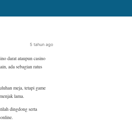
5 tahun ago
sino darat ataupun casino
ain, ada sebagian ratus
uluhan meja, tetapi game
emenjak lama.
ilah dingdong serta
online.