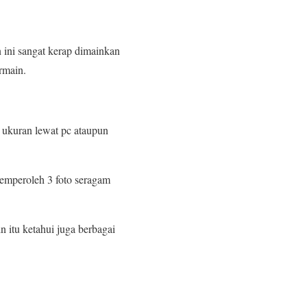
n ini sangat kerap dimainkan
rmain.
3 ukuran lewat pc ataupun
memperoleh 3 foto seragam
n itu ketahui juga berbagai