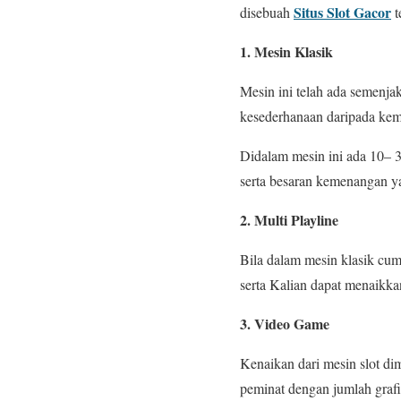
Situs Slot Gacor
disebuah
t
1. Mesin Klasik
Mesin ini telah ada semenj
kesederhanaan daripada keme
Didalam mesin ini ada 10– 
serta besaran kemenangan ya
2. Multi Playline
Bila dalam mesin klasik cuma
serta Kalian dapat menaikk
3. Video Game
Kenaikan dari mesin slot di
peminat dengan jumlah grafi