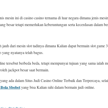
is mesin ini di casino casino ternama di luar negara dimana jenis mesi
ng besar tetapi memerlukan keberuntungan serta kecerdasan dalam be
h jauh dari mesin slot tadinya dimana Kalian dapat bermain slot game 
o yang nyatanya telah bagus.
nline tersebut berbeda beda, tetapi mempunyai tujuan yang sama ialah 
leh jackpot besar saat bermain.
 yang ada dalam Situs Judi Casino Online Terbaik dan Terpercaya, selai
Bola Sbobet
yang bisa Kalian rahi dalam bermain judi online.